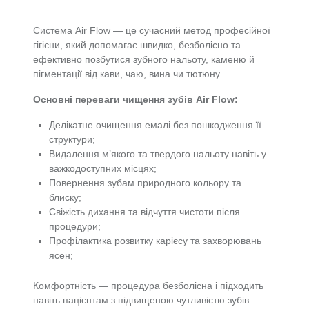
Система Air Flow — це сучасний метод професійної
гігієни, який допомагає швидко, безболісно та
ефективно позбутися зубного нальоту, каменю й
пігментації від кави, чаю, вина чи тютюну.
Основні переваги чищення зубів Air Flow:
Делікатне очищення емалі без пошкодження її
структури;
Видалення м’якого та твердого нальоту навіть у
важкодоступних місцях;
Повернення зубам природного кольору та
блиску;
Свіжість дихання та відчуття чистоти після
процедури;
Профілактика розвитку карієсу та захворювань
ясен;
Комфортність — процедура безболісна і підходить
навіть пацієнтам з підвищеною чутливістю зубів.