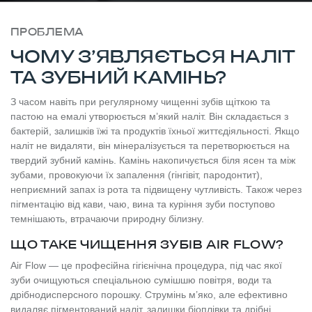
ПРОБЛЕМА
ЧОМУ З’ЯВЛЯЄТЬСЯ НАЛІТ
ТА ЗУБНИЙ КАМІНЬ?
З часом навіть при регулярному чищенні зубів щіткою та
пастою на емалі утворюється м’який наліт. Він складається з
бактерій, залишків їжі та продуктів їхньої життєдіяльності. Якщо
наліт не видаляти, він мінералізується та перетворюється на
твердий зубний камінь. Камінь накопичується біля ясен та між
зубами, провокуючи їх запалення (гінгівіт, пародонтит),
неприємний запах із рота та підвищену чутливість. Також через
пігментацію від кави, чаю, вина та куріння зуби поступово
темнішають, втрачаючи природну білизну.
ЩО ТАКЕ ЧИЩЕННЯ ЗУБІВ AIR FLOW?
Air Flow — це професійна гігієнічна процедура, під час якої
зуби очищуються спеціальною сумішшю повітря, води та
дрібнодисперсного порошку. Струмінь м’яко, але ефективно
видаляє пігментований наліт, залишки біоплівки та дрібні