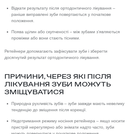
Відкати результату після ортодонтичного лікування –
раніше виправлені зуби повертаються у початкове
положення.
Поява щілин або скупченості – між зубами з’являються
проміжки або вони стають тісними.
Ретейнери допомагають зафіксувати зуби і зберегти
досягнутий результат ортодонтичного лікування.
ПРИЧИНИ, ЧЕРЕЗ ЯКІ ПІСЛЯ
ЛІКУВАННЯ ЗУБИ МОЖУТЬ
ЗМІЩУВАТИСЯ
Природна рухливість зубів – зуби завжди мають невелику
тенденцію до зміщення після корекції.
Недотримання режиму носіння ретейнера – якщо носити
пристрій нерегулярно або знімати надто часто, зуби
можуть повернутися у початкове положення.