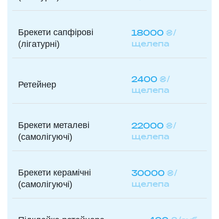
Брекети сапфірові
18000
₴/
щелепа
(лігатурні)
2400
₴/
Ретейнер
щелепа
Брекети металеві
22000
₴/
щелепа
(самолігуючі)
Брекети керамічні
30000
₴/
щелепа
(самолігуючі)